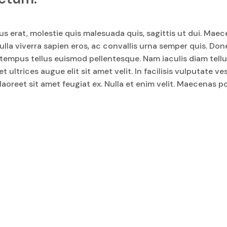
s erat, molestie quis malesuada quis, sagittis ut dui. Maec
la viverra sapien eros, ac convallis urna semper quis. Donec
on tempus tellus euismod pellentesque. Nam iaculis diam tellu
t ultrices augue elit sit amet velit. In facilisis vulputate 
 laoreet sit amet feugiat ex. Nulla et enim velit. Maecenas