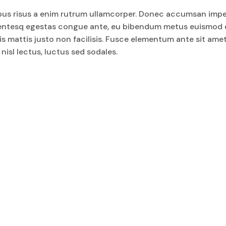
empus risus a enim rutrum ullamcorper. Donec accumsan impe
. Pellentesq egestas congue ante, eu bibendum metus euismo
is mattis justo non facilisis. Fusce elementum ante sit am
nisl lectus, luctus sed sodales.