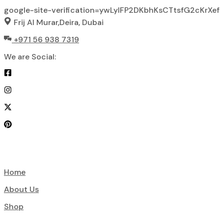
google-site-verification=ywLylFP2DKbhKsCTtsfG2cKr
Skip
Frij Al Murar,Deira, Dubai
to
+971 56 938 7319
content
We are Social:
Home
About Us
Shop